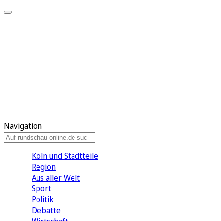
Meine KR
Meine Artikel
Meine Region
Meine Newsletter
Gewinnspiele
Mein Rundschau PLUS
Mein E-Paper
Navigation
Köln und Stadtteile
Region
Aus aller Welt
Sport
Politik
Debatte