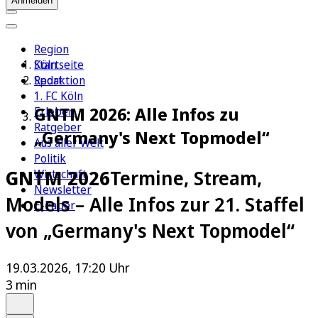
Anmelden
Region
Köln
Startseite
Sport
Redaktion
1. FC Köln
GNTM 2026: Alle Infos zu
Erleben
Ratgeber
„Germany's Next Topmodel“
Aus aller Welt
Politik
GNTM 2026
Termine, Stream,
Wirtschaft
Newsletter
Models – Alle Infos zur 21. Staffel
E-Paper
von „Germany's Next Topmodel“
19.03.2026, 17:20 Uhr
3 min
Auf Google bevorzugen