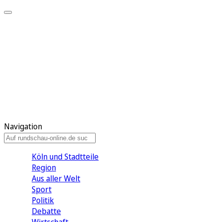
Meine KR
Meine Artikel
Meine Region
Meine Newsletter
Gewinnspiele
Mein Rundschau PLUS
Mein E-Paper
Navigation
Köln und Stadtteile
Region
Aus aller Welt
Sport
Politik
Debatte