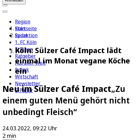
Anmelden
Region
Köln
Startseite
Sport
Redaktion
1. FC Köln
Köln: Sülzer Café Impact lädt
Erleben
Ratgeber
einmal im Monat vegane Köche
Aus aller Welt
ein
Politik
Wirtschaft
Newsletter
Neu im Sülzer Café Impact
„Zu
E-Paper
einem guten Menü gehört nicht
unbedingt Fleisch“
24.03.2022, 09:22 Uhr
2 min