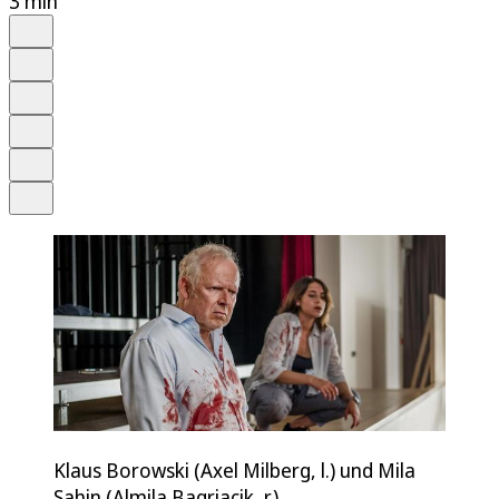
3 min
Auf Google bevorzugen
Anhören
Schrift
Merken
Drucken
Teilen
Klaus Borowski (Axel Milberg, l.) und Mila
Sahin (Almila Bagriacik, r.)