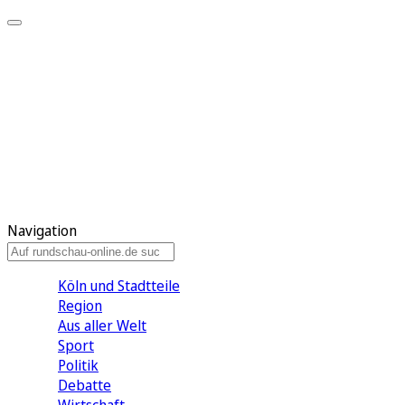
Meine KR
Meine Artikel
Meine Region
Meine Newsletter
Gewinnspiele
Mein Rundschau PLUS
Mein E-Paper
Navigation
Köln und Stadtteile
Region
Aus aller Welt
Sport
Politik
Debatte