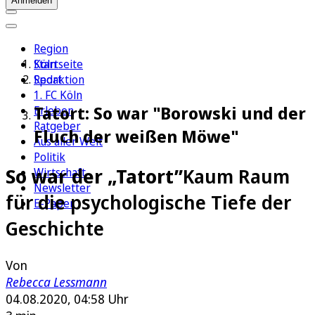
Anmelden
Region
Köln
Startseite
Sport
Redaktion
1. FC Köln
Tatort: So war "Borowski und der
Erleben
Ratgeber
Fluch der weißen Möwe"
Aus aller Welt
Politik
So war der „Tatort”
Kaum Raum
Wirtschaft
Newsletter
für die psychologische Tiefe der
E-Paper
Geschichte
Von
Rebecca Lessmann
04.08.2020, 04:58 Uhr