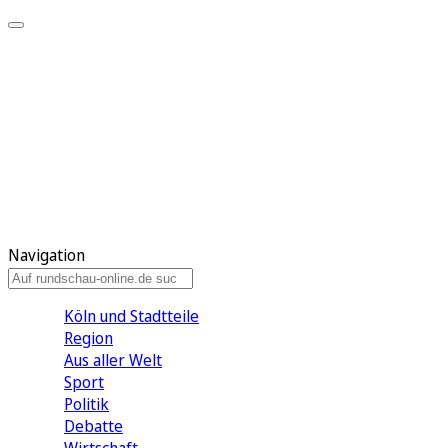
Meine KR
Meine Artikel
Meine Region
Meine Newsletter
Gewinnspiele
Mein Rundschau PLUS
Mein E-Paper
Navigation
Köln und Stadtteile
Region
Aus aller Welt
Sport
Politik
Debatte