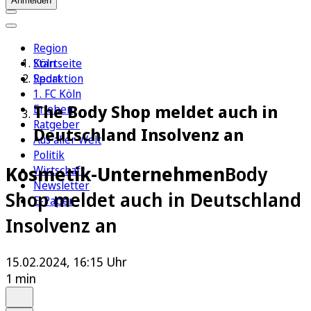
Anmelden
Region
Köln
Startseite
Sport
Redaktion
1. FC Köln
The Body Shop meldet auch in
Erleben
Ratgeber
Deutschland Insolvenz an
Aus aller Welt
Politik
Kosmetik-Unternehmen
Body
Wirtschaft
Newsletter
Shop meldet auch in Deutschland
E-Paper
Insolvenz an
15.02.2024, 16:15 Uhr
1 min
Auf Google bevorzugen