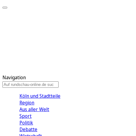
Meine KR
Meine Artikel
Meine Region
Meine Newsletter
Gewinnspiele
Mein Rundschau PLUS
Mein E-Paper
Navigation
Köln und Stadtteile
Region
Aus aller Welt
Sport
Politik
Debatte