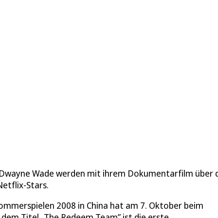
 Dwayne Wade werden mit ihrem Dokumentarfilm über 
etflix-Stars.
Sommerspielen 2008 in China hat am 7. Oktober beim
dem Titel „The Redeem Team” ist die erste