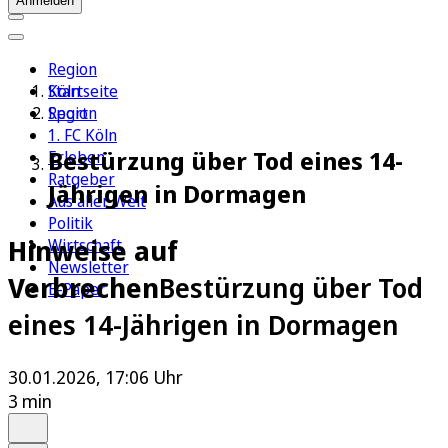
Anmelden
Region
Köln
Startseite
Sport
Region
1. FC Köln
Bestürzung über Tod eines 14-
Erleben
Ratgeber
Jährigen in Dormagen
Aus aller Welt
Politik
Hinweise auf
Wirtschaft
Newsletter
Verbrechen
Bestürzung über Tod
E-Paper
eines 14-Jährigen in Dormagen
30.01.2026, 17:06 Uhr
3 min
Auf Google bevorzugen