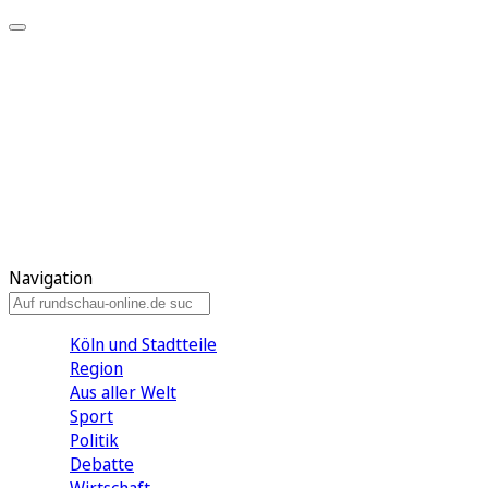
Meine KR
Meine Artikel
Meine Region
Meine Newsletter
Gewinnspiele
Mein Rundschau PLUS
Mein E-Paper
Navigation
Köln und Stadtteile
Region
Aus aller Welt
Sport
Politik
Debatte