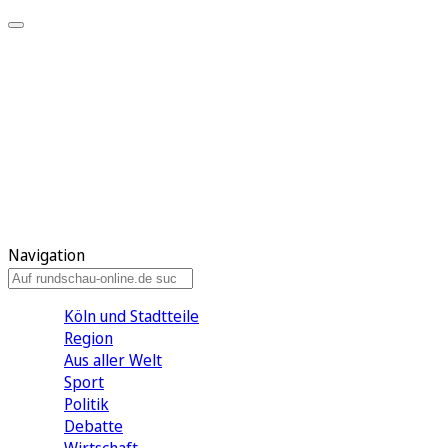
Meine KR
Meine Artikel
Meine Region
Meine Newsletter
Gewinnspiele
Mein Rundschau PLUS
Mein E-Paper
Navigation
Köln und Stadtteile
Region
Aus aller Welt
Sport
Politik
Debatte