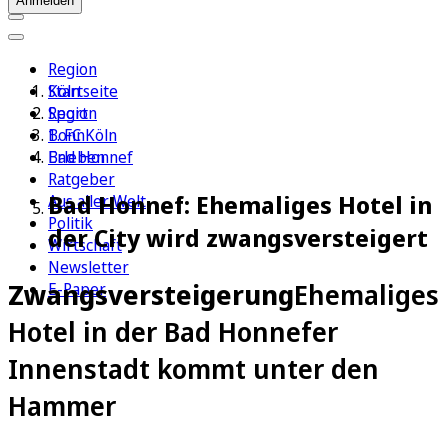
Anmelden
Region
Köln
Startseite
Sport
Region
1. FC Köln
Bonn
Erleben
Bad Honnef
Ratgeber
Bad Honnef: Ehemaliges Hotel in
Aus aller Welt
Politik
der City wird zwangsversteigert
Wirtschaft
Newsletter
Zwangsversteigerung
Ehemaliges
E-Paper
Hotel in der Bad Honnefer
Innenstadt kommt unter den
Hammer