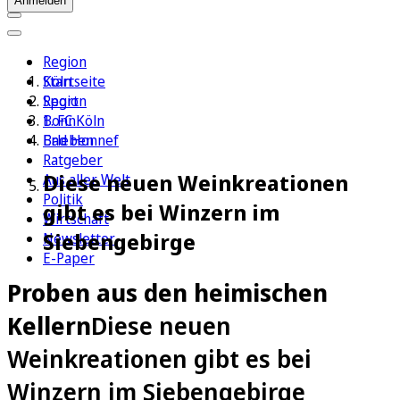
Anmelden
Region
Köln
Startseite
Sport
Region
1. FC Köln
Bonn
Erleben
Bad Honnef
Ratgeber
Diese neuen Weinkreationen
Aus aller Welt
Politik
gibt es bei Winzern im
Wirtschaft
Siebengebirge
Newsletter
E-Paper
Proben aus den heimischen
Kellern
Diese neuen
Weinkreationen gibt es bei
Winzern im Siebengebirge