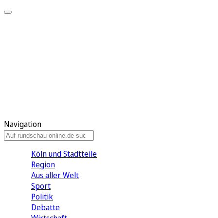
Meine KR
Meine Artikel
Meine Region
Meine Newsletter
Gewinnspiele
Mein Rundschau PLUS
Mein E-Paper
Navigation
Köln und Stadtteile
Region
Aus aller Welt
Sport
Politik
Debatte