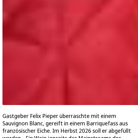
Gastgeber Felix Pieper überraschte mit einem
Sauvignon Blanc, gereift in einem Barriquefass aus
französischer Eiche. Im Herbst 2026 soll er abgefüllt