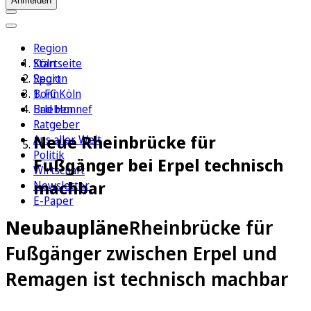
Anmelden
Region
Köln
Startseite
Sport
Region
1. FC Köln
Bonn
Erleben
Bad Honnef
Ratgeber
Neue Rheinbrücke für
Aus aller Welt
Politik
Fußgänger bei Erpel technisch
Wirtschaft
machbar
Newsletter
E-Paper
Neubaupläne
Rheinbrücke für
Fußgänger zwischen Erpel und
Remagen ist technisch machbar