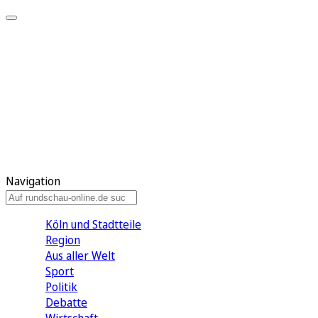
Meine KR
Meine Artikel
Meine Region
Meine Newsletter
Gewinnspiele
Mein Rundschau PLUS
Mein E-Paper
Navigation
Köln und Stadtteile
Region
Aus aller Welt
Sport
Politik
Debatte