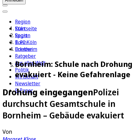
Anmelden
Region
Köln
Startseite
Sport
Region
1. FC Köln
Bonn
Erleben
Bornheim
Ratgeber
Bornheim: Schule nach Drohung
Aus aller Welt
Politik
evakuiert - Keine Gefahrenlage
Wirtschaft
Newsletter
Drohung eingegangen
Polizei
E-Paper
durchsucht Gesamtschule in
Bornheim – Gebäude evakuiert
Von
Margret Klose