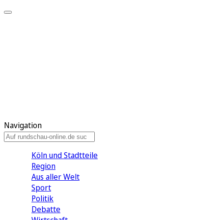
Meine KR
Meine Artikel
Meine Region
Meine Newsletter
Gewinnspiele
Mein Rundschau PLUS
Mein E-Paper
Navigation
Köln und Stadtteile
Region
Aus aller Welt
Sport
Politik
Debatte