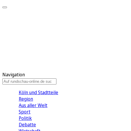
Meine KR
Meine Artikel
Meine Region
Meine Newsletter
Gewinnspiele
Mein Rundschau PLUS
Mein E-Paper
Navigation
Köln und Stadtteile
Region
Aus aller Welt
Sport
Politik
Debatte