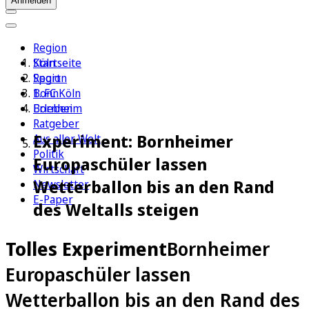
Anmelden
Region
Köln
Startseite
Sport
Region
1. FC Köln
Bonn
Erleben
Bornheim
Ratgeber
Experiment: Bornheimer
Aus aller Welt
Politik
Europaschüler lassen
Wirtschaft
Wetterballon bis an den Rand
Newsletter
E-Paper
des Weltalls steigen
Tolles Experiment
Bornheimer
Europaschüler lassen
Wetterballon bis an den Rand des