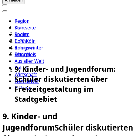
Anmelden
Region
Köln
Startseite
Sport
Region
1. FC Köln
Bonn
Erleben
Königswinter
Ratgeber
Oberpleis
Aus aller Welt
9. Kinder- und Jugendforum:
Politik
Wirtschaft
Schüler diskutierten über
Newsletter
Freizeitgestaltung im
E-Paper
Stadtgebiet
9. Kinder- und
Jugendforum
Schüler diskutierten