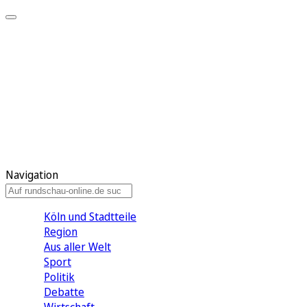
Meine KR
Meine Artikel
Meine Region
Meine Newsletter
Gewinnspiele
Mein Rundschau PLUS
Mein E-Paper
Navigation
Köln und Stadtteile
Region
Aus aller Welt
Sport
Politik
Debatte