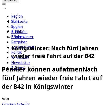
Anmelden
Region
Köln
Startseite
Sport
Region
1. FC Köln
Bonn
Erleben
Königswinter
Ratgeber
Königswinter: Nach fünf Jahren
Aus aller Welt
Politik
wieder freie Fahrt auf der B42
Wirtschaft
Newsletter
Pendler können aufatmen
Nach
E-Paper
fünf Jahren wieder freie Fahrt auf
der B42 in Königswinter
Von
Carsten Schultz