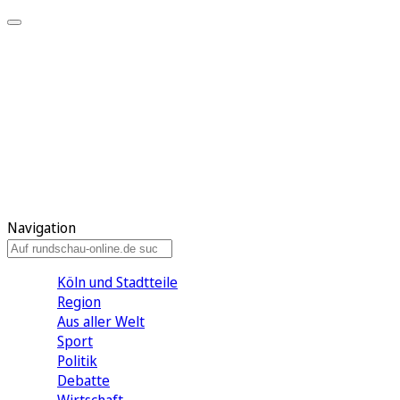
Meine KR
Meine Artikel
Meine Region
Meine Newsletter
Gewinnspiele
Mein Rundschau PLUS
Mein E-Paper
Navigation
Köln und Stadtteile
Region
Aus aller Welt
Sport
Politik
Debatte