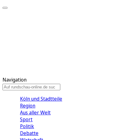
Meine KR
Meine Artikel
Meine Region
Meine Newsletter
Gewinnspiele
Mein Rundschau PLUS
Mein E-Paper
Navigation
Köln und Stadtteile
Region
Aus aller Welt
Sport
Politik
Debatte