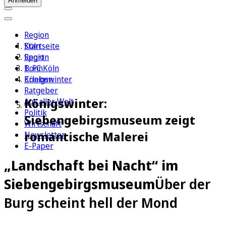
Anmelden
Region
Köln
Startseite
Sport
Region
1. FC Köln
Bonn
Erleben
Königswinter
Ratgeber
Königswinter:
Aus aller Welt
Politik
Siebengebirgsmuseum zeigt
Wirtschaft
romantische Malerei
Newsletter
E-Paper
„Landschaft bei Nacht“ im
Siebengebirgsmuseum
Über der
Burg scheint hell der Mond