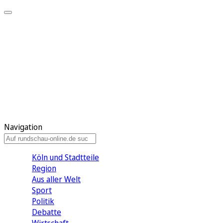
Meine KR
Meine Artikel
Meine Region
Meine Newsletter
Gewinnspiele
Mein Rundschau PLUS
Mein E-Paper
Navigation
Köln und Stadtteile
Region
Aus aller Welt
Sport
Politik
Debatte