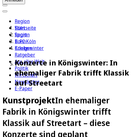
Anmelden
Region
Köln
Startseite
Sport
Region
1. FC Köln
Bonn
Erleben
Königswinter
Ratgeber
Konzerte in Königswinter: In
Aus aller Welt
Politik
ehemaliger Fabrik trifft Klassik
Wirtschaft
auf Streetart
Newsletter
E-Paper
Kunstprojekt
In ehemaliger
Fabrik in Königswinter trifft
Klassik auf Streetart – diese
Konzerte sind geplant