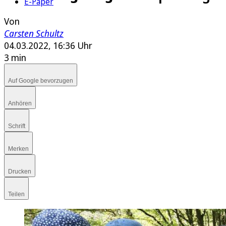
E-Paper
Von
Carsten Schultz
04.03.2022, 16:36 Uhr
3 min
Auf Google bevorzugen
Anhören
Schrift
Merken
Drucken
Teilen