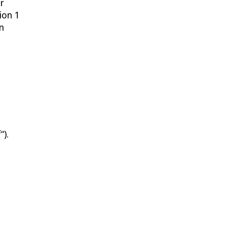
r
ion 1
n
“).