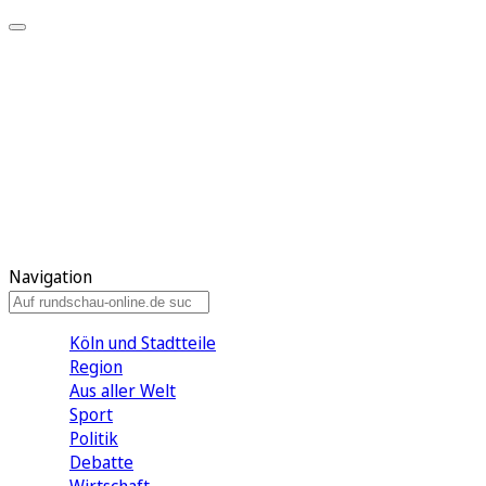
Meine KR
Meine Artikel
Meine Region
Meine Newsletter
Gewinnspiele
Mein Rundschau PLUS
Mein E-Paper
Navigation
Köln und Stadtteile
Region
Aus aller Welt
Sport
Politik
Debatte