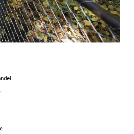
andel
r
r
ie