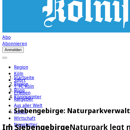
Abo
Abonnieren
Anmelden
Region
Köln
Startseite
Sport
Region
1. FC Köln
Bonn
Erleben
Königswinter
Ratgeber
Aus aller Welt
Siebengebirge: Naturparkverwal
Politik
Wirtschaft
Newsletter
Im Siebengebirge
Naturpark legt