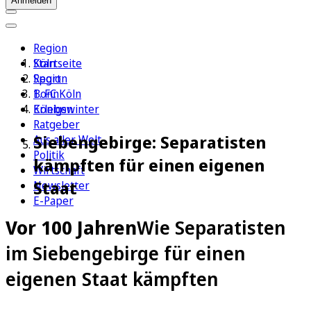
Anmelden
Region
Köln
Startseite
Sport
Region
1. FC Köln
Bonn
Erleben
Königswinter
Ratgeber
Siebengebirge: Separatisten
Aus aller Welt
Politik
kämpften für einen eigenen
Wirtschaft
Staat
Newsletter
E-Paper
Vor 100 Jahren
Wie Separatisten
im Siebengebirge für einen
eigenen Staat kämpften