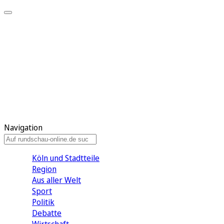
Meine KR
Meine Artikel
Meine Region
Meine Newsletter
Gewinnspiele
Mein Rundschau PLUS
Mein E-Paper
Navigation
Köln und Stadtteile
Region
Aus aller Welt
Sport
Politik
Debatte