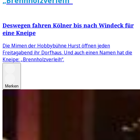
„Brennholzverleih“
Deswegen fahren Kölner bis nach Windeck für
eine Kneipe
Die Mimen der Hobbybühne Hurst öffnen jeden
Freitagabend ihr Dorfhaus. Und auch einen Namen hat die
Kneipe: „Brennholzverleih“.
Merken