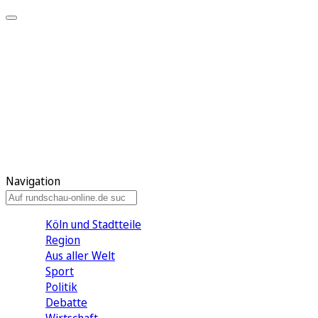
Meine KR
Meine Artikel
Meine Region
Meine Newsletter
Gewinnspiele
Mein Rundschau PLUS
Mein E-Paper
Navigation
Köln und Stadtteile
Region
Aus aller Welt
Sport
Politik
Debatte