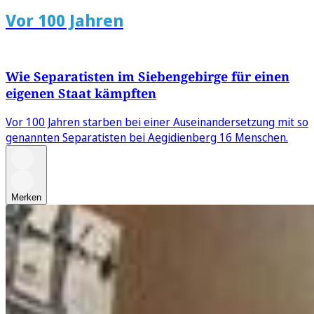
Vor 100 Jahren
Wie Separatisten im Siebengebirge für einen
eigenen Staat kämpften
Vor 100 Jahren starben bei einer Auseinandersetzung mit so
genannten Separatisten bei Aegidienberg 16 Menschen.
Merken