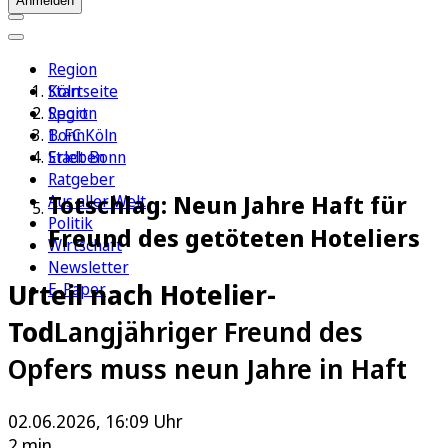
Anmelden
Region
Köln
Startseite
Sport
Region
1. FC Köln
Bonn
Erleben
Stadt Bonn
Ratgeber
Totschlag: Neun Jahre Haft für
Aus aller Welt
Politik
Freund des getöteten Hoteliers
Wirtschaft
Newsletter
Urteil nach Hotelier-
E-Paper
Tod
Langjähriger Freund des
Opfers muss neun Jahre in Haft
02.06.2026, 16:09 Uhr
2 min