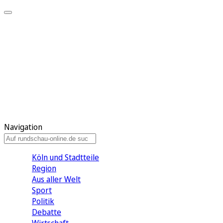
Meine KR
Meine Artikel
Meine Region
Meine Newsletter
Gewinnspiele
Mein Rundschau PLUS
Mein E-Paper
Navigation
Köln und Stadtteile
Region
Aus aller Welt
Sport
Politik
Debatte