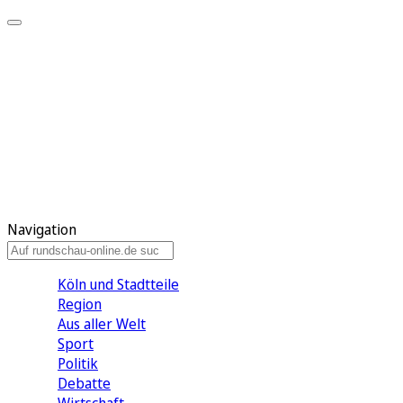
Meine KR
Meine Artikel
Meine Region
Meine Newsletter
Gewinnspiele
Mein Rundschau PLUS
Mein E-Paper
Navigation
Köln und Stadtteile
Region
Aus aller Welt
Sport
Politik
Debatte