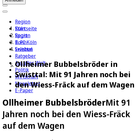
Anmelden
Region
Köln
Startseite
Sport
Region
1. FC Köln
Bonn
Erleben
Swisttal
Ratgeber
Ollheimer Bubbelsbröder in
Aus aller Welt
Politik
Swisttal: Mit 91 Jahren noch bei
Wirtschaft
den Wiess-Fräck auf dem Wagen
Newsletter
E-Paper
Ollheimer Bubbelsbröder
Mit 91
Jahren noch bei den Wiess-Fräck
auf dem Wagen