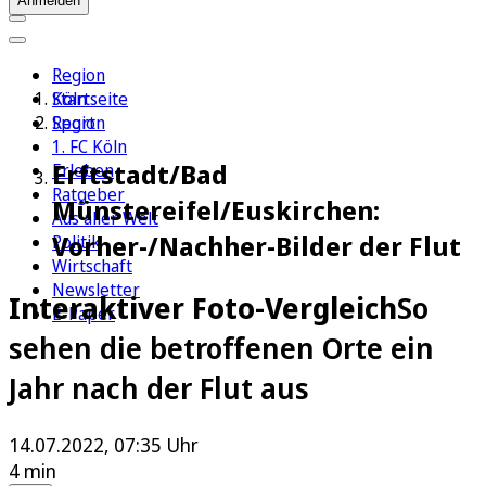
Anmelden
Region
Köln
Startseite
Sport
Region
1. FC Köln
Erftstadt/Bad
Erleben
Ratgeber
Münstereifel/Euskirchen:
Aus aller Welt
Vorher-/Nachher-Bilder der Flut
Politik
Wirtschaft
Newsletter
Interaktiver Foto-Vergleich
So
E-Paper
sehen die betroffenen Orte ein
Jahr nach der Flut aus
14.07.2022, 07:35 Uhr
4 min