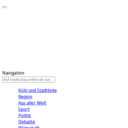
Meine KR
Meine Artikel
Meine Region
Meine Newsletter
Gewinnspiele
Mein Rundschau PLUS
Mein E-Paper
Navigation
Köln und Stadtteile
Region
Aus aller Welt
Sport
Politik
Debatte