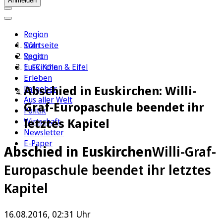
Anmelden
Region
Köln
Startseite
Sport
Region
1. FC Köln
Euskirchen & Eifel
Erleben
Abschied in Euskirchen: Willi-
Ratgeber
Aus aller Welt
Graf-Europaschule beendet ihr
Politik
letztes Kapitel
Wirtschaft
Newsletter
E-Paper
Abschied in Euskirchen
Willi-Graf-
Europaschule beendet ihr letztes
Kapitel
16.08.2016, 02:31 Uhr