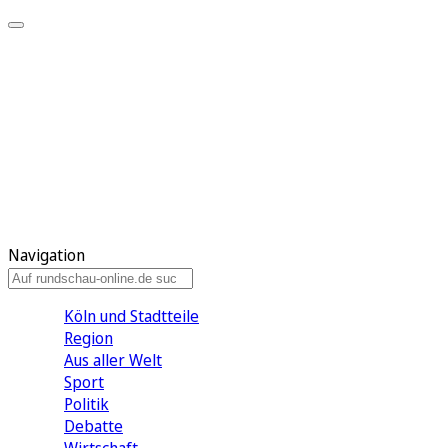
Meine KR
Meine Artikel
Meine Region
Meine Newsletter
Gewinnspiele
Mein Rundschau PLUS
Mein E-Paper
Navigation
Köln und Stadtteile
Region
Aus aller Welt
Sport
Politik
Debatte