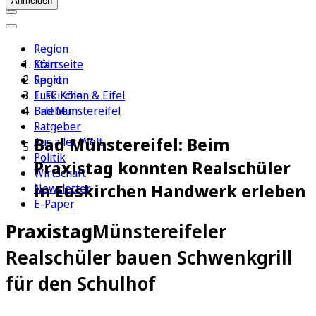
Anmelden
Region
Köln
Startseite
Sport
Region
1. FC Köln
Euskirchen & Eifel
Erleben
Bad Münstereifel
Ratgeber
Bad Münstereifel: Beim
Aus aller Welt
Politik
Praxistag konnten Realschüler
Wirtschaft
in Euskirchen Handwerk erleben
Newsletter
E-Paper
Praxistag
Münstereifeler
Realschüler bauen Schwenkgrill
für den Schulhof