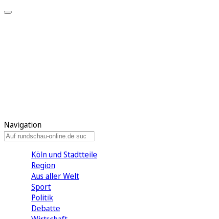
Meine KR
Meine Artikel
Meine Region
Meine Newsletter
Gewinnspiele
Mein Rundschau PLUS
Mein E-Paper
Navigation
Köln und Stadtteile
Region
Aus aller Welt
Sport
Politik
Debatte