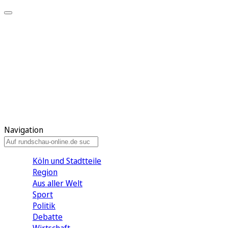
Meine KR
Meine Artikel
Meine Region
Meine Newsletter
Gewinnspiele
Mein Rundschau PLUS
Mein E-Paper
Navigation
Köln und Stadtteile
Region
Aus aller Welt
Sport
Politik
Debatte