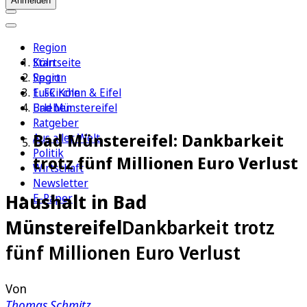
Anmelden
Region
Köln
Startseite
Sport
Region
1. FC Köln
Euskirchen & Eifel
Erleben
Bad Münstereifel
Ratgeber
Bad Münstereifel: Dankbarkeit
Aus aller Welt
Politik
trotz fünf Millionen Euro Verlust
Wirtschaft
Newsletter
Haushalt in Bad
E-Paper
Münstereifel
Dankbarkeit trotz
fünf Millionen Euro Verlust
Von
Thomas Schmitz