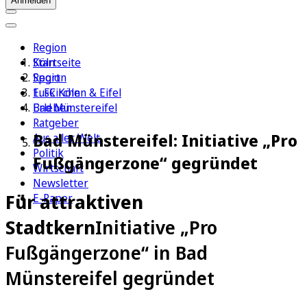
Anmelden
Region
Köln
Startseite
Sport
Region
1. FC Köln
Euskirchen & Eifel
Erleben
Bad Münstereifel
Ratgeber
Bad Münstereifel: Initiative „Pro
Aus aller Welt
Politik
Fußgängerzone“ gegründet
Wirtschaft
Newsletter
Für attraktiven
E-Paper
Stadtkern
Initiative „Pro
Fußgängerzone“ in Bad
Münstereifel gegründet