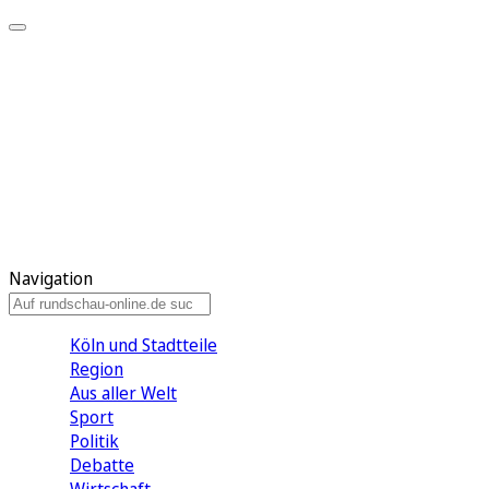
Meine KR
Meine Artikel
Meine Region
Meine Newsletter
Gewinnspiele
Mein Rundschau PLUS
Mein E-Paper
Navigation
Köln und Stadtteile
Region
Aus aller Welt
Sport
Politik
Debatte