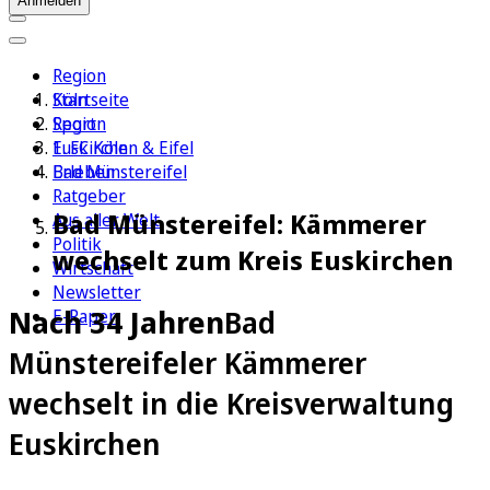
Anmelden
Region
Köln
Startseite
Sport
Region
1. FC Köln
Euskirchen & Eifel
Erleben
Bad Münstereifel
Ratgeber
Bad Münstereifel: Kämmerer
Aus aller Welt
Politik
wechselt zum Kreis Euskirchen
Wirtschaft
Newsletter
Nach 34 Jahren
Bad
E-Paper
Münstereifeler Kämmerer
wechselt in die Kreisverwaltung
Euskirchen