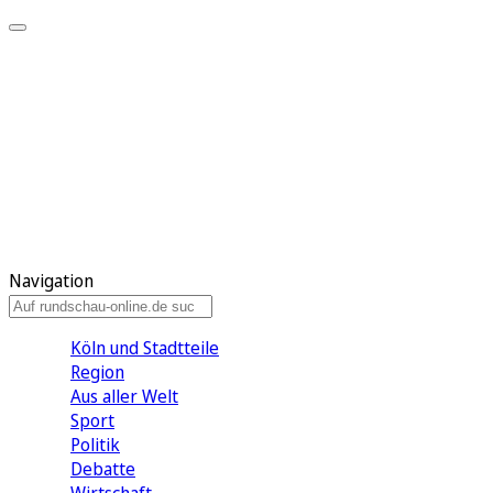
Meine KR
Meine Artikel
Meine Region
Meine Newsletter
Gewinnspiele
Mein Rundschau PLUS
Mein E-Paper
Navigation
Köln und Stadtteile
Region
Aus aller Welt
Sport
Politik
Debatte