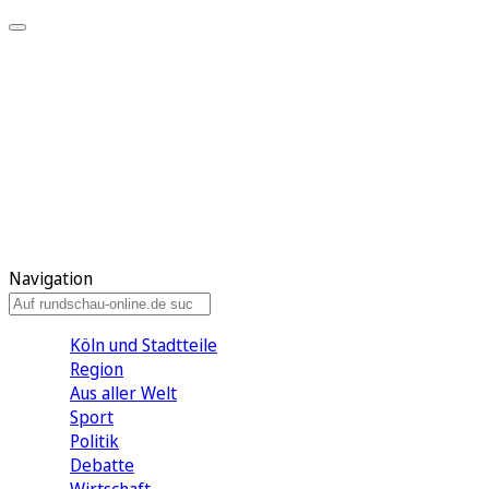
Meine KR
Meine Artikel
Meine Region
Meine Newsletter
Gewinnspiele
Mein Rundschau PLUS
Mein E-Paper
Navigation
Köln und Stadtteile
Region
Aus aller Welt
Sport
Politik
Debatte