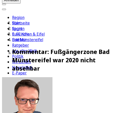
Anmelden
Region
Köln
Startseite
Sport
Region
1. FC Köln
Euskirchen & Eifel
Erleben
Bad Münstereifel
Ratgeber
Kommentar: Fußgängerzone Bad
Aus aller Welt
Politik
Münstereifel war 2020 nicht
Wirtschaft
absehbar
Newsletter
E-Paper