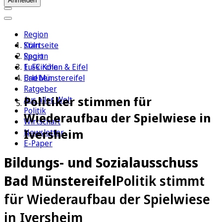
Anmelden
Region
Köln
Startseite
Sport
Region
1. FC Köln
Euskirchen & Eifel
Erleben
Bad Münstereifel
Ratgeber
Politiker stimmen für
Aus aller Welt
Politik
Wiederaufbau der Spielwiese in
Wirtschaft
Iversheim
Newsletter
E-Paper
Bildungs- und Sozialausschuss
Bad Münstereifel
Politik stimmt
für Wiederaufbau der Spielwiese
in Iversheim