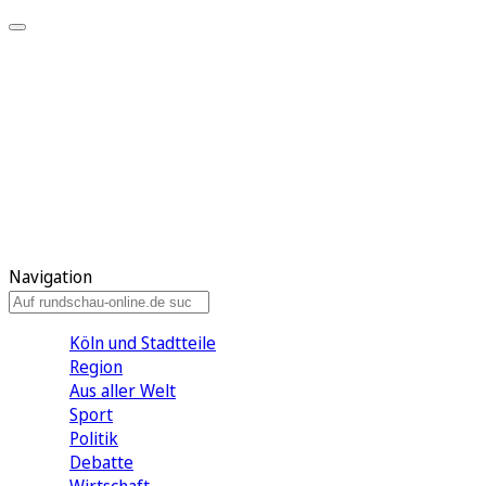
Meine KR
Meine Artikel
Meine Region
Meine Newsletter
Gewinnspiele
Mein Rundschau PLUS
Mein E-Paper
Navigation
Köln und Stadtteile
Region
Aus aller Welt
Sport
Politik
Debatte