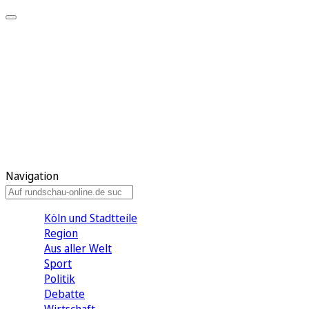
Meine KR
Meine Artikel
Meine Region
Meine Newsletter
Gewinnspiele
Mein Rundschau PLUS
Mein E-Paper
Navigation
Köln und Stadtteile
Region
Aus aller Welt
Sport
Politik
Debatte