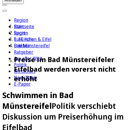
Anmelden
Region
Köln
Startseite
Sport
Region
1. FC Köln
Euskirchen & Eifel
Erleben
Bad Münstereifel
Ratgeber
Preise im Bad Münstereifeler
Aus aller Welt
Politik
Eifelbad werden vorerst nicht
Wirtschaft
erhöht
Newsletter
E-Paper
Schwimmen in Bad
Münstereifel
Politik verschiebt
Diskussion um Preiserhöhung im
Eifelbad