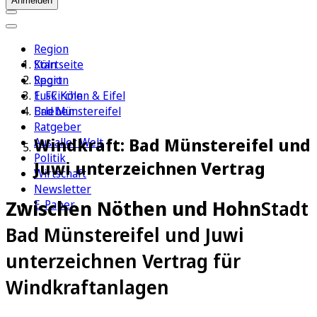
Anmelden
Region
Köln
Startseite
Sport
Region
1. FC Köln
Euskirchen & Eifel
Erleben
Bad Münstereifel
Ratgeber
Windkraft: Bad Münstereifel und
Aus aller Welt
Politik
Juwi unterzeichnen Vertrag
Wirtschaft
Newsletter
Zwischen Nöthen und Hohn
Stadt
E-Paper
Bad Münstereifel und Juwi
unterzeichnen Vertrag für
Windkraftanlagen