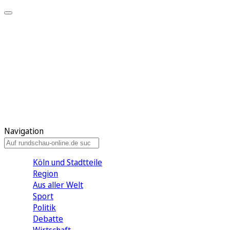
Meine KR
Meine Artikel
Meine Region
Meine Newsletter
Gewinnspiele
Mein Rundschau PLUS
Mein E-Paper
Navigation
Köln und Stadtteile
Region
Aus aller Welt
Sport
Politik
Debatte