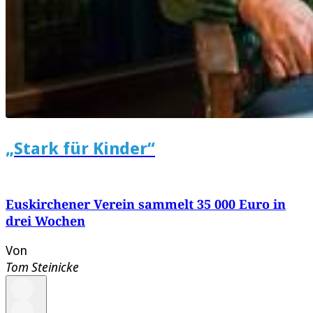
„Stark für Kinder“
Euskirchener Verein sammelt 35 000 Euro in
drei Wochen
Von
Tom Steinicke