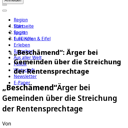
Anmelden
Region
Köln
Startseite
Sport
Region
1. FC Köln
Euskirchen & Eifel
Erleben
„Beschämend“: Ärger bei
Ratgeber
Aus aller Welt
Gemeinden über die Streichung
Politik
der Rentensprechtage
Wirtschaft
Newsletter
E-Paper
„Beschämend“
Ärger bei
Gemeinden über die Streichung
der Rentensprechtage
Von