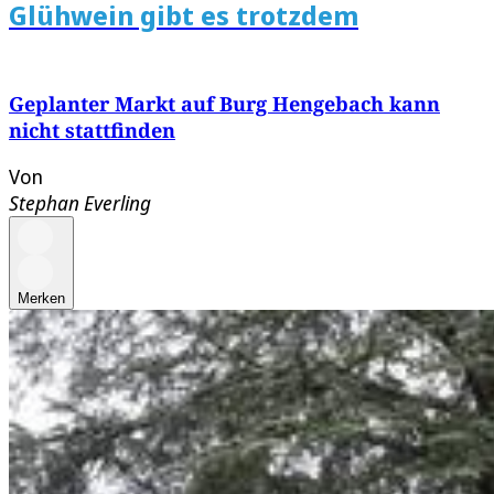
Glühwein gibt es trotzdem
Geplanter Markt auf Burg Hengebach kann
nicht stattfinden
Von
Stephan Everling
Merken