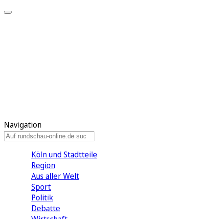
Meine KR
Meine Artikel
Meine Region
Meine Newsletter
Gewinnspiele
Mein Rundschau PLUS
Mein E-Paper
Navigation
Köln und Stadtteile
Region
Aus aller Welt
Sport
Politik
Debatte