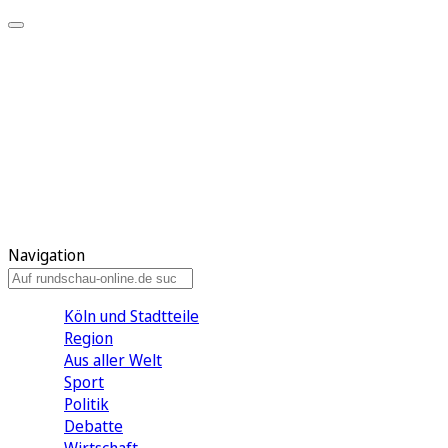
Meine KR
Meine Artikel
Meine Region
Meine Newsletter
Gewinnspiele
Mein Rundschau PLUS
Mein E-Paper
Navigation
Köln und Stadtteile
Region
Aus aller Welt
Sport
Politik
Debatte