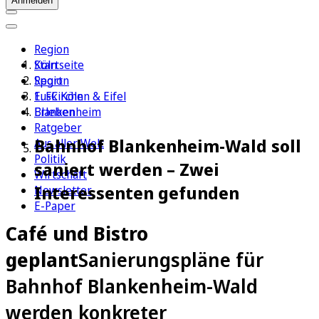
Anmelden
Region
Köln
Startseite
Sport
Region
1. FC Köln
Euskirchen & Eifel
Erleben
Blankenheim
Ratgeber
Bahnhof Blankenheim-Wald soll
Aus aller Welt
Politik
saniert werden – Zwei
Wirtschaft
Interessenten gefunden
Newsletter
E-Paper
Café und Bistro
geplant
Sanierungspläne für
Bahnhof Blankenheim-Wald
werden konkreter