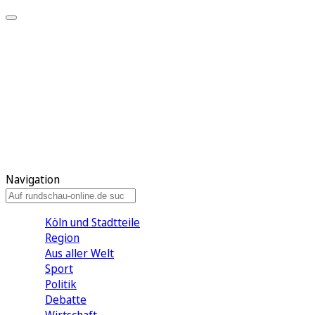
Meine KR
Meine Artikel
Meine Region
Meine Newsletter
Gewinnspiele
Mein Rundschau PLUS
Mein E-Paper
Navigation
Köln und Stadtteile
Region
Aus aller Welt
Sport
Politik
Debatte