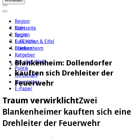
Anmelden
Region
Köln
Startseite
Sport
Region
1. FC Köln
Euskirchen & Eifel
Erleben
Blankenheim
Ratgeber
Blankenheim: Dollendorfer
Aus aller Welt
Politik
kauften sich Drehleiter der
Wirtschaft
Feuerwehr
Newsletter
E-Paper
Traum verwirklicht
Zwei
Blankenheimer kauften sich eine
Drehleiter der Feuerwehr