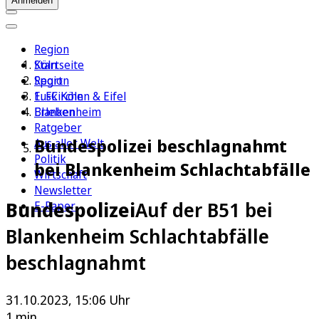
Anmelden
Region
Köln
Startseite
Sport
Region
1. FC Köln
Euskirchen & Eifel
Erleben
Blankenheim
Ratgeber
Bundespolizei beschlagnahmt
Aus aller Welt
Politik
bei Blankenheim Schlachtabfälle
Wirtschaft
Newsletter
Bundespolizei
Auf der B51 bei
E-Paper
Blankenheim Schlachtabfälle
beschlagnahmt
31.10.2023, 15:06 Uhr
1 min