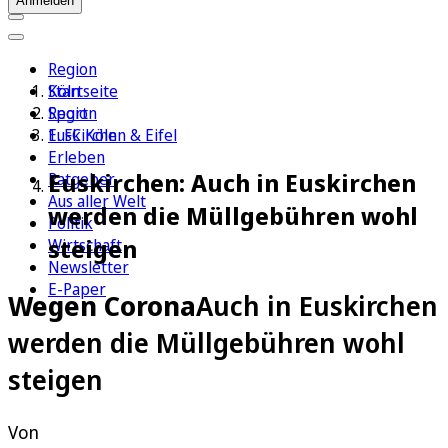
Anmelden
Region
Köln
Startseite
Sport
Region
1. FC Köln
Euskirchen & Eifel
Erleben
Euskirchen: Auch in Euskirchen
Ratgeber
Aus aller Welt
werden die Müllgebühren wohl
Politik
steigen
Wirtschaft
Newsletter
E-Paper
Wegen Corona
Auch in Euskirchen
werden die Müllgebühren wohl
steigen
Von