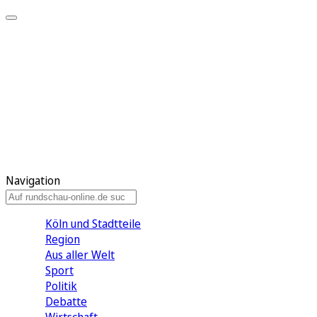
Meine KR
Meine Artikel
Meine Region
Meine Newsletter
Gewinnspiele
Mein Rundschau PLUS
Mein E-Paper
Navigation
Köln und Stadtteile
Region
Aus aller Welt
Sport
Politik
Debatte