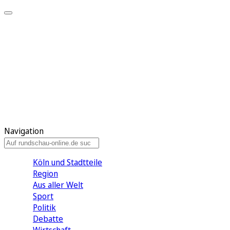
Meine KR
Meine Artikel
Meine Region
Meine Newsletter
Gewinnspiele
Mein Rundschau PLUS
Mein E-Paper
Navigation
Köln und Stadtteile
Region
Aus aller Welt
Sport
Politik
Debatte