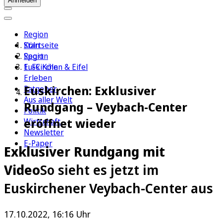
Anmelden
Region
Köln
Startseite
Sport
Region
1. FC Köln
Euskirchen & Eifel
Erleben
Euskirchen: Exklusiver
Ratgeber
Aus aller Welt
Rundgang – Veybach-Center
Politik
eröffnet wieder
Wirtschaft
Newsletter
E-Paper
Exklusiver Rundgang mit
Video
So sieht es jetzt im
Euskirchener Veybach-Center aus
17.10.2022, 16:16 Uhr