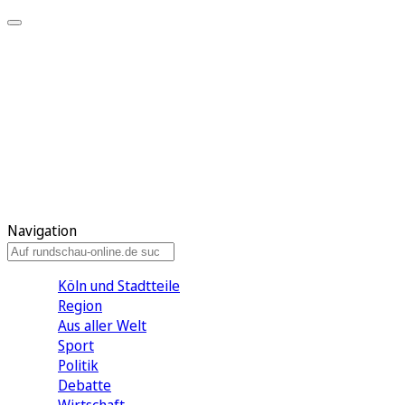
Meine KR
Meine Artikel
Meine Region
Meine Newsletter
Gewinnspiele
Mein Rundschau PLUS
Mein E-Paper
Navigation
Köln und Stadtteile
Region
Aus aller Welt
Sport
Politik
Debatte