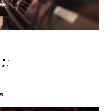
t aus
inde
r
se