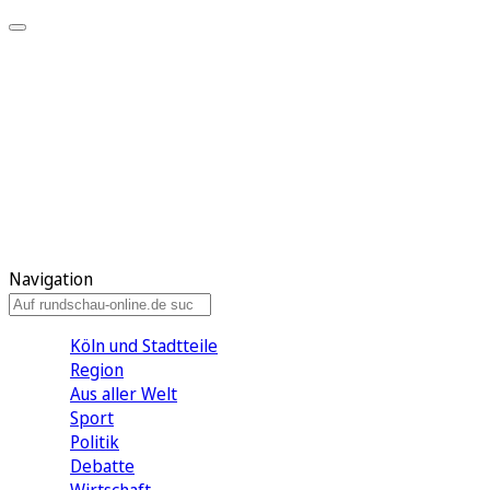
Meine KR
Meine Artikel
Meine Region
Meine Newsletter
Gewinnspiele
Mein Rundschau PLUS
Mein E-Paper
Navigation
Köln und Stadtteile
Region
Aus aller Welt
Sport
Politik
Debatte