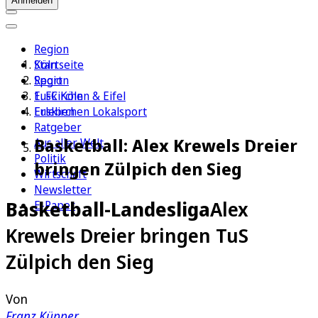
Anmelden
Region
Köln
Startseite
Sport
Region
1. FC Köln
Euskirchen & Eifel
Erleben
Euskirchen Lokalsport
Ratgeber
Basketball: Alex Krewels Dreier
Aus aller Welt
Politik
bringen Zülpich den Sieg
Wirtschaft
Newsletter
Basketball-Landesliga
Alex
E-Paper
Krewels Dreier bringen TuS
Zülpich den Sieg
Von
Franz Küpper