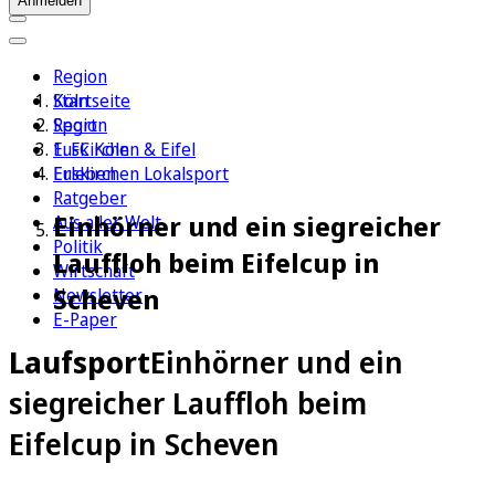
Anmelden
Region
Köln
Startseite
Sport
Region
1. FC Köln
Euskirchen & Eifel
Erleben
Euskirchen Lokalsport
Ratgeber
Einhörner und ein siegreicher
Aus aller Welt
Politik
Lauffloh beim Eifelcup in
Wirtschaft
Scheven
Newsletter
E-Paper
Laufsport
Einhörner und ein
siegreicher Lauffloh beim
Eifelcup in Scheven