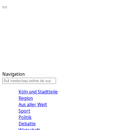
Meine KR
Meine Artikel
Meine Region
Meine Newsletter
Gewinnspiele
Mein Rundschau PLUS
Mein E-Paper
Navigation
Köln und Stadtteile
Region
Aus aller Welt
Sport
Politik
Debatte