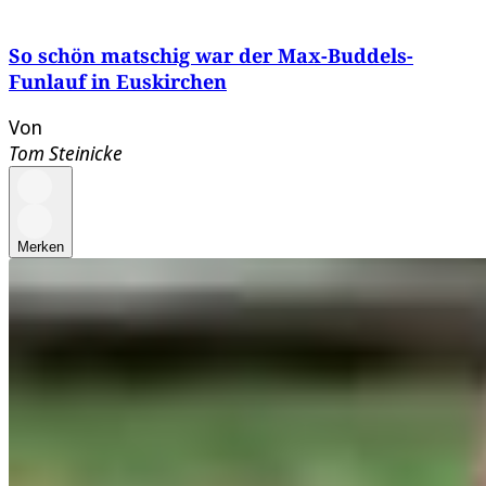
So schön matschig war der Max-Buddels-
Funlauf in Euskirchen
Von
Tom Steinicke
Merken