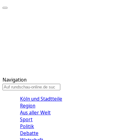
Meine KR
Meine Artikel
Meine Region
Meine Newsletter
Gewinnspiele
Mein Rundschau PLUS
Mein E-Paper
Navigation
Köln und Stadtteile
Region
Aus aller Welt
Sport
Politik
Debatte