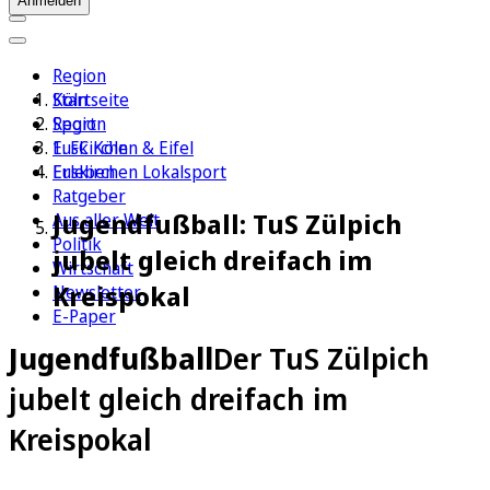
Anmelden
Region
Köln
Startseite
Sport
Region
1. FC Köln
Euskirchen & Eifel
Erleben
Euskirchen Lokalsport
Ratgeber
Jugendfußball: TuS Zülpich
Aus aller Welt
Politik
jubelt gleich dreifach im
Wirtschaft
Kreispokal
Newsletter
E-Paper
Jugendfußball
Der TuS Zülpich
jubelt gleich dreifach im
Kreispokal