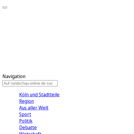
Meine KR
Meine Artikel
Meine Region
Meine Newsletter
Gewinnspiele
Mein Rundschau PLUS
Mein E-Paper
Navigation
Köln und Stadtteile
Region
Aus aller Welt
Sport
Politik
Debatte