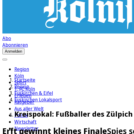
Abo
Abonnieren
Anmelden
Region
Köln
Startseite
Sport
Region
1. FC Köln
Euskirchen & Eifel
Erleben
Euskirchen Lokalsport
Ratgeber
Aus aller Welt
Kreispokal: Fußballer des Zülpic
Politik
Wirtschaft
Newsletter
Erft gewinnt kleines Finale
Spies 