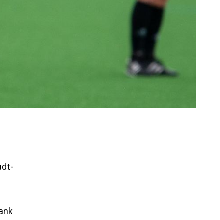
adt-
dank