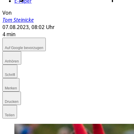
E-Paper
Von
Tom Steinicke
07.08.2023, 08:02 Uhr
4 min
Auf Google bevorzugen
Anhören
Schrift
Merken
Drucken
Teilen