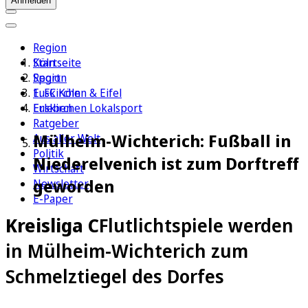
Anmelden
Region
Köln
Startseite
Sport
Region
1. FC Köln
Euskirchen & Eifel
Erleben
Euskirchen Lokalsport
Ratgeber
Mülheim-Wichterich: Fußball in
Aus aller Welt
Politik
Niederelvenich ist zum Dorftreff
Wirtschaft
geworden
Newsletter
E-Paper
Kreisliga C
Flutlichtspiele werden
in Mülheim-Wichterich zum
Schmelztiegel des Dorfes