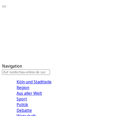
Meine KR
Meine Artikel
Meine Region
Meine Newsletter
Gewinnspiele
Mein Rundschau PLUS
Mein E-Paper
Navigation
Köln und Stadtteile
Region
Aus aller Welt
Sport
Politik
Debatte