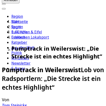
Anmelden
Region
Köln
Startseite
Sport
Region
1. FC Köln
Euskirchen & Eifel
Erleben
Euskirchen Lokalsport
Ratgeber
Pumptrack in Weilerswist: „Die
Aus aller Welt
Politik
Strecke ist ein echtes Highlight“
Wirtschaft
Newsletter
Pumptrack in Weilerswist
Lob von
E-Paper
Radsportlern: „Die Strecke ist ein
echtes Highlight“
Von
Tom Steinicke