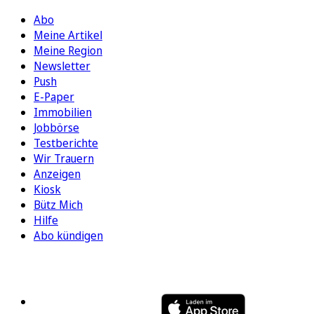
Abo
Meine Artikel
Meine Region
Newsletter
Push
E-Paper
Immobilien
Jobbörse
Testberichte
Wir Trauern
Anzeigen
Kiosk
Bütz Mich
Hilfe
Abo kündigen
FOLGEN SIE UNS
ENTDECKEN SIE UNSERE APP