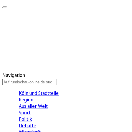
Meine KR
Meine Artikel
Meine Region
Meine Newsletter
Gewinnspiele
Mein Rundschau PLUS
Mein E-Paper
Navigation
Köln und Stadtteile
Region
Aus aller Welt
Sport
Politik
Debatte