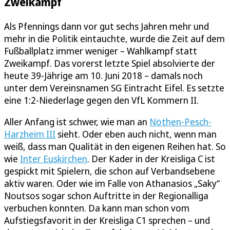
Zweikampf
Als Pfennings dann vor gut sechs Jahren mehr und
mehr in die Politik eintauchte, wurde die Zeit auf dem
Fußballplatz immer weniger – Wahlkampf statt
Zweikampf. Das vorerst letzte Spiel absolvierte der
heute 39-Jährige am 10. Juni 2018 – damals noch
unter dem Vereinsnamen SG Eintracht Eifel. Es setzte
eine 1:2-Niederlage gegen den VfL Kommern II.
Aller Anfang ist schwer, wie man an
Nöthen-Pesch-
Harzheim III
sieht. Oder eben auch nicht, wenn man
weiß, dass man Qualität in den eigenen Reihen hat. So
wie
Inter Euskirchen
. Der Kader in der Kreisliga C ist
gespickt mit Spielern, die schon auf Verbandsebene
aktiv waren. Oder wie im Falle von Athanasios „Saky“
Noutsos sogar schon Auftritte in der Regionalliga
verbuchen konnten. Da kann man schon vom
Aufstiegsfavorit in der Kreisliga C1 sprechen – und