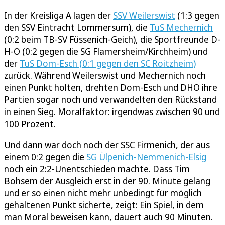
In der Kreisliga A lagen der
SSV Weilerswist
(1:3 gegen
den SSV Eintracht Lommersum), die
TuS Mechernich
(0:2 beim TB-SV Füssenich-Geich), die Sportfreunde D-
H-O (0:2 gegen die SG Flamersheim/Kirchheim) und
der
TuS Dom-Esch (0:1 gegen den SC Roitzheim)
zurück. Während Weilerswist und Mechernich noch
einen Punkt holten, drehten Dom-Esch und DHO ihre
Partien sogar noch und verwandelten den Rückstand
in einen Sieg. Moralfaktor: irgendwas zwischen 90 und
100 Prozent.
Und dann war doch noch der SSC Firmenich, der aus
einem 0:2 gegen die
SG Ülpenich-Nemmenich-Elsig
noch ein 2:2-Unentschieden machte. Dass Tim
Bohsem der Ausgleich erst in der 90. Minute gelang
und er so einen nicht mehr unbedingt für möglich
gehaltenen Punkt sicherte, zeigt: Ein Spiel, in dem
man Moral beweisen kann, dauert auch 90 Minuten.