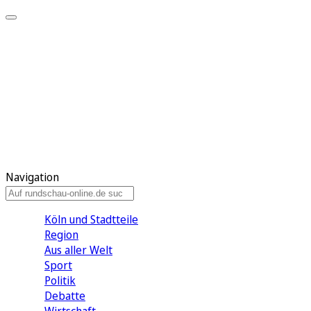
Meine KR
Meine Artikel
Meine Region
Meine Newsletter
Gewinnspiele
Mein Rundschau PLUS
Mein E-Paper
Navigation
Köln und Stadtteile
Region
Aus aller Welt
Sport
Politik
Debatte