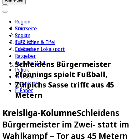
Anmelden
Region
Köln
Startseite
Sport
Region
1. FC Köln
Euskirchen & Eifel
Erleben
Euskirchen Lokalsport
Ratgeber
Schleidens Bürgermeister
Aus aller Welt
Politik
Pfennings spielt Fußball,
Wirtschaft
Zülpichs Sasse trifft aus 45
Newsletter
E-Paper
Metern
Kreisliga-Kolumne
Schleidens
Bürgermeister im Zwei- statt im
Wahlkampf – Tor aus 45 Metern