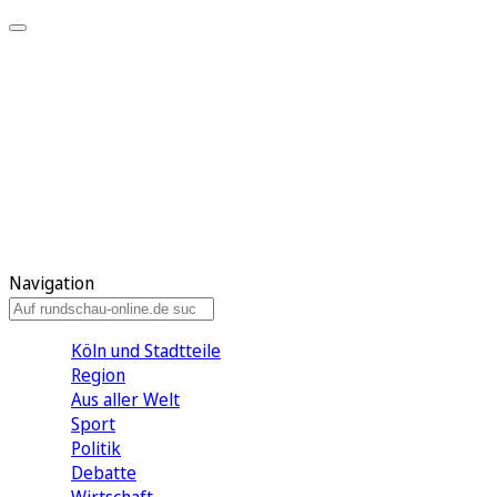
Meine KR
Meine Artikel
Meine Region
Meine Newsletter
Gewinnspiele
Mein Rundschau PLUS
Mein E-Paper
Navigation
Köln und Stadtteile
Region
Aus aller Welt
Sport
Politik
Debatte