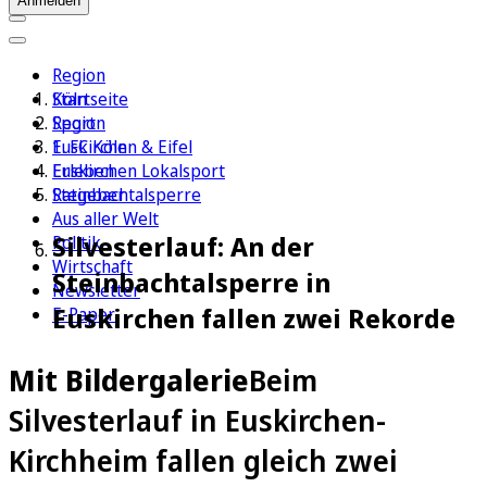
Anmelden
Region
Köln
Startseite
Sport
Region
1. FC Köln
Euskirchen & Eifel
Erleben
Euskirchen Lokalsport
Ratgeber
Steinbachtalsperre
Aus aller Welt
Silvesterlauf: An der
Politik
Wirtschaft
Steinbachtalsperre in
Newsletter
Euskirchen fallen zwei Rekorde
E-Paper
Mit Bildergalerie
Beim
Silvesterlauf in Euskirchen-
Kirchheim fallen gleich zwei