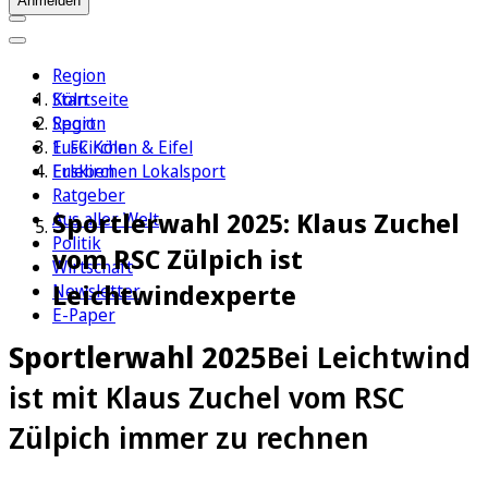
Anmelden
Region
Köln
Startseite
Sport
Region
1. FC Köln
Euskirchen & Eifel
Erleben
Euskirchen Lokalsport
Ratgeber
Sportlerwahl 2025: Klaus Zuchel
Aus aller Welt
Politik
vom RSC Zülpich ist
Wirtschaft
Leichtwindexperte
Newsletter
E-Paper
Sportlerwahl 2025
Bei Leichtwind
ist mit Klaus Zuchel vom RSC
Zülpich immer zu rechnen