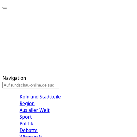
Meine KR
Meine Artikel
Meine Region
Meine Newsletter
Gewinnspiele
Mein Rundschau PLUS
Mein E-Paper
Navigation
Köln und Stadtteile
Region
Aus aller Welt
Sport
Politik
Debatte