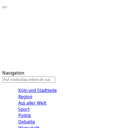
Meine KR
Meine Artikel
Meine Region
Meine Newsletter
Gewinnspiele
Mein Rundschau PLUS
Mein E-Paper
Navigation
Köln und Stadtteile
Region
Aus aller Welt
Sport
Politik
Debatte