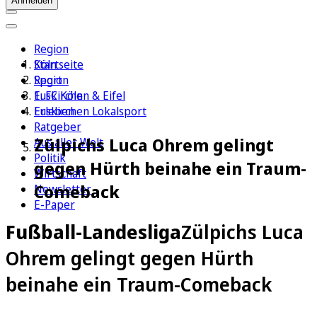
Anmelden
Region
Köln
Startseite
Sport
Region
1. FC Köln
Euskirchen & Eifel
Erleben
Euskirchen Lokalsport
Ratgeber
Zülpichs Luca Ohrem gelingt
Aus aller Welt
Politik
gegen Hürth beinahe ein Traum-
Wirtschaft
Comeback
Newsletter
E-Paper
Fußball-Landesliga
Zülpichs Luca
Ohrem gelingt gegen Hürth
beinahe ein Traum-Comeback