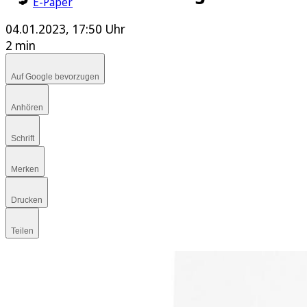
E-Paper
04.01.2023, 17:50 Uhr
2 min
Auf Google bevorzugen
Anhören
Schrift
Merken
Drucken
Teilen