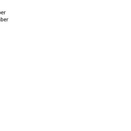
ber
mber