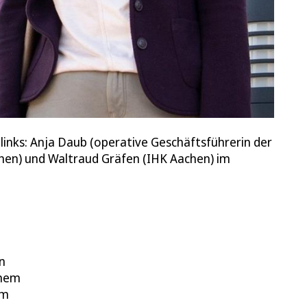
 links: Anja Daub (operative Geschäftsführerin der
hen) und Waltraud Gräfen (IHK Aachen) im
.
n
inem
um