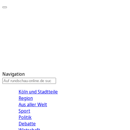
Meine KR
Meine Artikel
Meine Region
Meine Newsletter
Gewinnspiele
Mein Rundschau PLUS
Mein E-Paper
Navigation
Köln und Stadtteile
Region
Aus aller Welt
Sport
Politik
Debatte