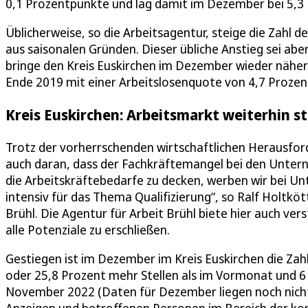
0,1 Prozentpunkte und lag damit im Dezember bei 5,3 
Üblicherweise, so die Arbeitsagentur, steige die Zah
aus saisonalen Gründen. Dieser übliche Anstieg sei abe
bringe den Kreis Euskirchen im Dezember wieder näher
Ende 2019 mit einer Arbeitslosenquote von 4,7 Proze
Kreis Euskirchen: Arbeitsmarkt weiterhin st
Trotz der vorherrschenden wirtschaftlichen Herausford
auch daran, dass der Fachkräftemangel bei den Unter
die Arbeitskräftebedarfe zu decken, werben wir bei U
intensiv für das Thema Qualifizierung“, so Ralf Holtkö
Brühl. Die Agentur für Arbeit Brühl biete hier auch ve
alle Potenziale zu erschließen.
Gestiegen ist im Dezember im Kreis Euskirchen die Zah
oder 25,8 Prozent mehr Stellen als im Vormonat und 6
November 2022 (Daten für Dezember liegen noch nicht v