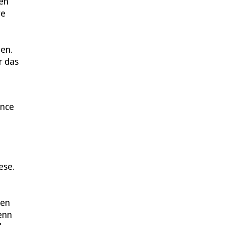
en
re
nen.
r das
ance
ese.
den
enn