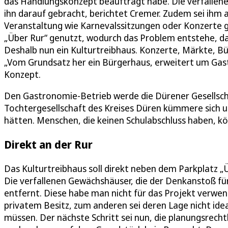
das Handlungskonzept beauftragt habe. Die verfallen
ihn darauf gebracht, berichtet Cremer. Zudem sei ihm 
Veranstaltung wie Karnevalssitzungen oder Konzerte ge
„Über Rur“ genutzt, wodurch das Problem entstehe, d
Deshalb nun ein Kulturtreibhaus. Konzerte, Märkte, Bü
„Vom Grundsatz her ein Bürgerhaus, erweitert um Gast
Konzept.
Den Gastronomie-Betrieb werde die Dürener Gesellsch
Tochtergesellschaft des Kreises Düren kümmere sich 
hätten. Menschen, die keinen Schulabschluss haben, k
Direkt an der Rur
Das Kulturtreibhaus soll direkt neben dem Parkplatz „Ü
Die verfallenen Gewächshäuser, die der Denkanstoß fü
entfernt. Diese habe man nicht für das Projekt verwen
privatem Besitz, zum anderen sei deren Lage nicht id
müssen. Der nächste Schritt sei nun, die planungsrecht