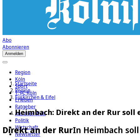
Abo
Abonnieren
Anmelden
Region
Köln
Startseite
Sport
Region
1. FC Köln
Euskirchen & Eifel
Erleben
Ratgeber
Heimbach: Direkt an der Rur soll
Aus aller Welt
Politik
Wirtschaft
Direkt an der Rur
In Heimbach soll
Newsletter