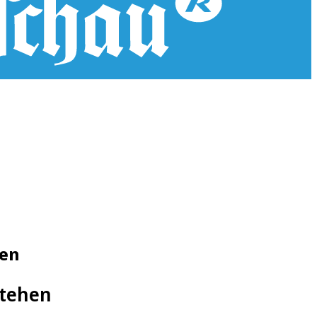
hen
stehen