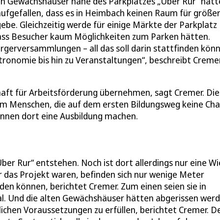
en Gewächshäuser nahe des Parkplatzes „Über Rur“ hätt
aufgefallen, dass es in Heimbach keinen Raum für größe
be. Gleichzeitig werde für einige Märkte der Parkplatz
ass Besucher kaum Möglichkeiten zum Parken hätten.
rgerversammlungen – all das soll darin stattfinden kön
ronomie bis hin zu Veranstaltungen“, beschreibt Creme
aft für Arbeitsförderung übernehmen, sagt Cremer. Die
um Menschen, die auf dem ersten Bildungsweg keine Ch
önnen dort eine Ausbildung machen.
ber Rur“ entstehen. Noch ist dort allerdings nur eine Wi
r das Projekt waren, befinden sich nur wenige Meter
den können, berichtet Cremer. Zum einen seien sie in
eal. Und die alten Gewächshäuser hätten abgerissen wer
lichen Voraussetzungen zu erfüllen, berichtet Cremer. D