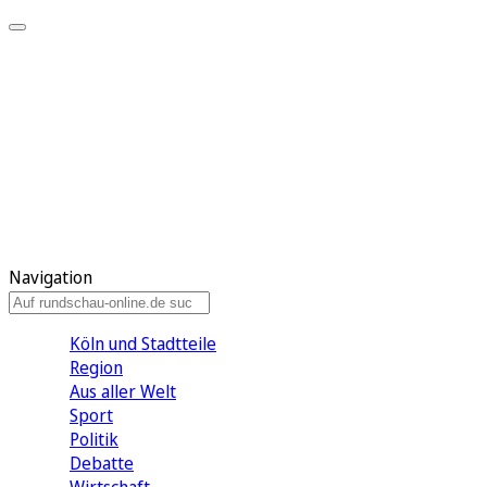
Meine KR
Meine Artikel
Meine Region
Meine Newsletter
Gewinnspiele
Mein Rundschau PLUS
Mein E-Paper
Navigation
Köln und Stadtteile
Region
Aus aller Welt
Sport
Politik
Debatte