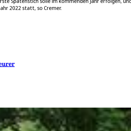
rste Spatenstich solle im kommenden Jahr erfolgen, un
jahr 2022 statt, so Cremer.
eurer