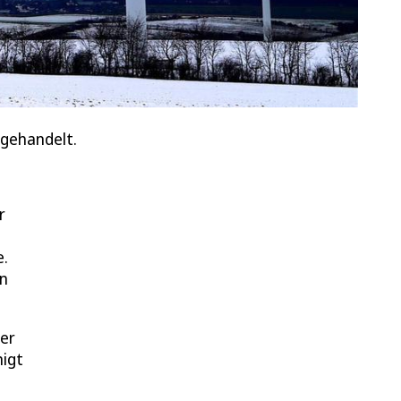
sgehandelt.
r
e.
en
her
igt