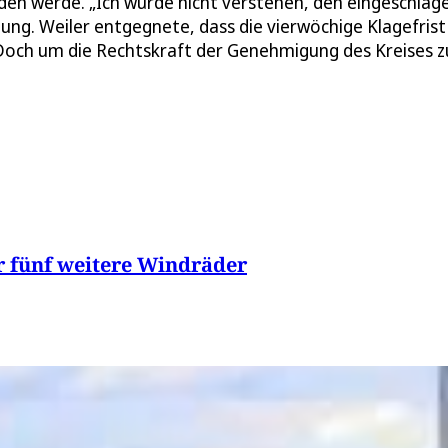
iden werde. „Ich würde nicht verstehen, den eingeschla
ung. Weiler entgegnete, dass die vierwöchige Klagefrist
Doch um die Rechtskraft der Genehmigung des Kreises z
r fünf weitere Windräder