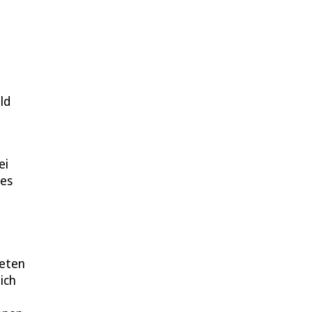
ld
ei
ses
deten
ich