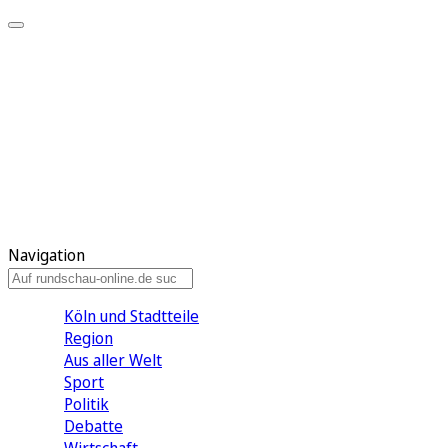
Meine KR
Meine Artikel
Meine Region
Meine Newsletter
Gewinnspiele
Mein Rundschau PLUS
Mein E-Paper
Navigation
Köln und Stadtteile
Region
Aus aller Welt
Sport
Politik
Debatte