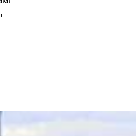
genen
u